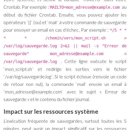
Crontab. Par exemple :
au
MAILTO=mon_adresse@example.com
début du fichier Crontab. Ensuite, vous pouvez ajouter les
opérateurs `||` (ou) et `mail` à votre commande de sauvegarde
pour envoyer un email en cas d’échec. Par exemple :
*/5 * *
* * /chemin/vers/mon_script.sh >
/var/log/sauvegarde.log 2>&1 || mail -s "Erreur de
sauvegarde"
mon_adresse@example.com
<
. Cette ligne exécute le script
/var/log/sauvegarde.log
`mon_script.sh` et redirige les sorties vers le fichier
`/var/log/sauvegarde.log`. Si le script échoue (renvoie un code
de retour non nul), la commande `mail` envoie un email à
`
mon_adresse@example.com
` avec le sujet « Erreur de
sauvegarde » et le contenu du fichier journal.
Impact sur les ressources système
L’exécution fréquente de sauvegardes, surtout toutes les 5
minutes, peut avoir un impact significatif sur les ressources