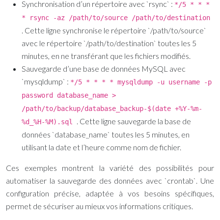
Synchronisation d’un répertoire avec `rsync` :
*/5 * * *
* rsync -az /path/to/source /path/to/destination
. Cette ligne synchronise le répertoire `/path/to/source`
avec le répertoire `/path/to/destination` toutes les 5
minutes, en ne transférant que les fichiers modifiés.
Sauvegarde d’une base de données MySQL avec
`mysqldump` :
*/5 * * * * mysqldump -u username -p
password database_name >
/path/to/backup/database_backup-$(date +%Y-%m-
. Cette ligne sauvegarde la base de
%d_%H-%M).sql
données `database_name` toutes les 5 minutes, en
utilisant la date et l’heure comme nom de fichier.
Ces exemples montrent la variété des possibilités pour
automatiser la sauvegarde des données avec `crontab`. Une
configuration précise, adaptée à vos besoins spécifiques,
permet de sécuriser au mieux vos informations critiques.