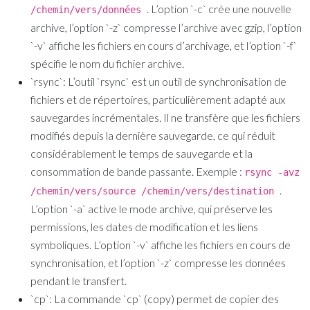
. L’option `-c` crée une nouvelle
/chemin/vers/données
archive, l’option `-z` compresse l’archive avec gzip, l’option
`-v` affiche les fichiers en cours d’archivage, et l’option `-f`
spécifie le nom du fichier archive.
`rsync`:
L’outil `rsync` est un outil de synchronisation de
fichiers et de répertoires, particulièrement adapté aux
sauvegardes incrémentales. Il ne transfère que les fichiers
modifiés depuis la dernière sauvegarde, ce qui réduit
considérablement le temps de sauvegarde et la
consommation de bande passante. Exemple :
rsync -avz
.
/chemin/vers/source /chemin/vers/destination
L’option `-a` active le mode archive, qui préserve les
permissions, les dates de modification et les liens
symboliques. L’option `-v` affiche les fichiers en cours de
synchronisation, et l’option `-z` compresse les données
pendant le transfert.
`cp`:
La commande `cp` (copy) permet de copier des