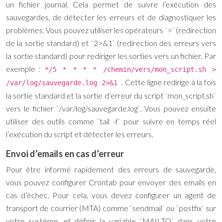
un fichier journal. Cela permet de suivre l’exécution des
sauvegardes, de détecter les erreurs et de diagnostiquer les
problèmes. Vous pouvez utiliser les opérateurs `>` (redirection
de la sortie standard) et `2>&1` (redirection des erreurs vers
la sortie standard) pour rediriger les sorties vers un fichier. Par
exemple :
*/5 * * * * /chemin/vers/mon_script.sh >
. Cette ligne redirige à la fois
/var/log/sauvegarde.log 2>&1
la sortie standard et la sortie d’erreur du script `mon_script.sh`
vers le fichier `/var/log/sauvegarde.log`. Vous pouvez ensuite
utiliser des outils comme `tail -f` pour suivre en temps réel
l’exécution du script et détecter les erreurs.
Envoi d’emails en cas d’erreur
Pour être informé rapidement des erreurs de sauvegarde,
vous pouvez configurer Crontab pour envoyer des emails en
cas d’échec. Pour cela, vous devez configurer un agent de
transport de courrier (MTA) comme `sendmail` ou `postfix` sur
votre système, et définir la variable `MAILTO` dans votre