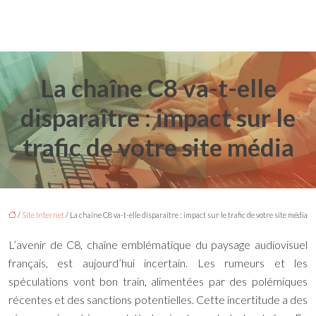
La chaîne C8 va-t-elle
disparaître : impact sur le
trafic de votre site média
/
Site Internet
/ La chaîne C8 va-t-elle disparaître : impact sur le trafic de votre site média
L’avenir de C8, chaîne emblématique du paysage audiovisuel
français, est aujourd’hui incertain. Les rumeurs et les
spéculations vont bon train, alimentées par des polémiques
récentes et des sanctions potentielles. Cette incertitude a des